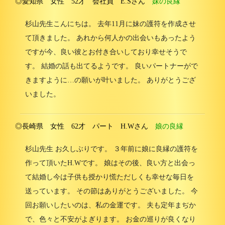
◎愛知県 女性 52才 会社員 E.Sさん
妹の良縁
杉山先生こんにちは。 去年11月に妹の護符を作成させ
て頂きました。 あれから何人かの出会いもあったよう
ですが今、良い彼とお付き合いしており幸せそうで
す。 結婚の話も出てるようです。 良いパートナーがで
きますように…の願いが叶いました。 ありがとうござ
いました。
◎長崎県 女性 62才 パート H.Wさん
娘の良縁
杉山先生 お久しぶりです。 ３年前に娘に良縁の護符を
作って頂いたH.Wです。 娘はその後、良い方と出会っ
て結婚し今は子供も授かり慌ただしくも幸せな毎日を
送っています。 その節はありがとうございました。 今
回お願いしたいのは、私の金運です。 夫も定年まぢか
で、色々と不安がよぎります。 お金の巡りが良くなり