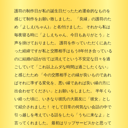
護符の制作日が私の誕生日だったため運命的なものを
感じて制作をお願い致しました。 「良縁」の護符のた
め「よしえ(ちゃん)」と名付けました。 それから私は
毎夜寝る時に「よしえちゃん、今日もありがとう」と
声を掛けておりました。 護符を作っていただくにあた
った経緯ですが私と交際相手はもう8年付き合っている
のに結婚の話が出ては消えてという不安定な日々を過
ごしていて「これ以上ムダな時間は過ごしたくない」
と感じたため 「今の交際相手との縁が良いものであれ
ばそれに準ずる変化を、悪い縁であれば良い縁の方に
出会わせてください」とお願いをしました。 半年くら
い経った頃に、いきなり彼氏の大親友に「彼女」とし
て紹介されました！ そして日常の何気ない会話の中で
引っ越しを考えている話をしたら「うちに来なよ」と
言ってくれました。 最初はリップサービスかと思って