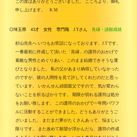
この度はありがとうございました。 こころより、御礼
申し上げます。 K.M
◎埼玉県 43才 女性 専門職 J.Tさん
良縁・諸願成就
杉山先生へ いつもお世話になっております。J.Tです。
一番最初に作成して頂いた「良縁」の護符のおかげで
素敵な男性とめぐりあい、このまま結婚できそうな運
びとなりました。 私の父があまり納得していなかった
のですが、彼の人間性を見て許してくれたのだと思っ
ています。 いかんせん頑固親父ですので、気が変わら
ないことを祈るばかりです。 期限が切れる護符は処分
をお願い致します。 この護符のおかげで一年間パワフ
ルに活動することができました。どうもありがとうご
ざいました。 まだまだ夢がたくさんあって、悩ましい
限りです。 また改めて願望が浮かんだら、護符の作成