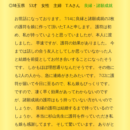
◎埼玉県 53才 女性 主婦 T.Aさん
良縁・諸願成就
お世話になっております。 7/14に良縁と諸願成就の2枚
の護符を娘に作って頂いたT.Aと申します。 護符は初
め、私が持っていようと思っていましたが、本人に渡
しました。 早速ですが、護符の効果がありました。 今
までは話しの合う友人としてしか思っていなかった人
と結婚を前提としてお付き合いすることになったそう
です。 しかもほぼ理想通りなんだそうです。 その他に
も2人の人から、急に連絡がきたみたいです。 7/22に護
符が届いて今日に至るので、私も娘もびっくりです。
ですので、凄く早く効果があってわからないのです
が、諸願成就の護符はもう持っていない方がいいので
しょうか。 良縁の護符は結婚するまで持っているので
しょうか。 本当に杉山先生に護符を作っていただき私
も娘も感謝してます。 そして驚いています。 ありがと