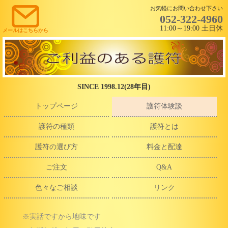
お気軽にお問い合わせ下さい
052-322-4960
11:00～19:00 土日休
メールはこちらから
SINCE 1998.12(28年目)
トップページ
護符体験談
護符の種類
護符とは
護符の選び方
料金と配達
ご注文
Q&A
色々なご相談
リンク
※実話ですから地味です