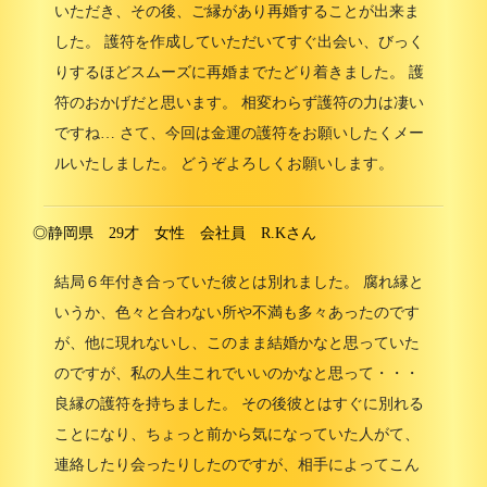
いただき、その後、ご縁があり再婚することが出来ま
した。 護符を作成していただいてすぐ出会い、びっく
りするほどスムーズに再婚までたどり着きました。 護
符のおかげだと思います。 相変わらず護符の力は凄い
ですね… さて、今回は金運の護符をお願いしたくメー
ルいたしました。 どうぞよろしくお願いします。
◎静岡県 29才 女性 会社員 R.Kさん
結局６年付き合っていた彼とは別れました。 腐れ縁と
いうか、色々と合わない所や不満も多々あったのです
が、他に現れないし、このまま結婚かなと思っていた
のですが、私の人生これでいいのかなと思って・・・
良縁の護符を持ちました。 その後彼とはすぐに別れる
ことになり、ちょっと前から気になっていた人がて、
連絡したり会ったりしたのですが、相手によってこん