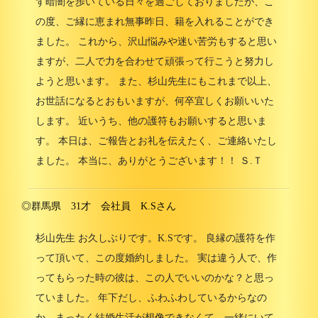
ず暗闇を歩いている日々を過ごしておりましたが、こ
の度、ご縁に恵まれ無事昨日、籍を入れることができ
ました。 これから、沢山悩みや迷い苦労もすると思い
ますが、二人で力を合わせて頑張って行こうと努力し
ようと思います。 また、杉山先生にもこれまで以上、
お世話になるとおもいますが、何卒宜しくお願いいた
します。 近いうち、他の護符もお願いすると思いま
す。 本日は、ご報告とお礼を伝えたく、ご連絡いたし
ました。 本当に、ありがとうございます！！ Ｓ.Ｔ
◎群馬県 31才 会社員 K.Sさん
杉山先生 お久しぶりです。K.Sです。 良縁の護符を作
って頂いて、この度婚約しました。 実は違う人で、作
ってもらった時の彼は、この人でいいのかな？と思っ
ていました。 年下だし、ふわふわしているからなの
か、まったく結婚生活が想像できなくて、一緒にいて