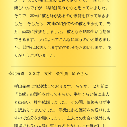
楽しいんですが、結婚は違うかなと思っていました。
そこで、本当に彼と縁があるのか護符を作って頂きま
した。 そしたら、友達の紹介で今の彼と出会えて、先
月、両親に挨拶もしました。 彼となら結婚生活も想像
できるます。 人によってこんなに違うのかと驚きまし
た。 護符はお送りしますので処分をお願いします。 あ
りがとうございました。
◎北海道 ３３才 女性 会社員 M.Wさん
杉山先生 ご無沙汰しております。 Wです。 ２年前に
「良縁」の護符を作ってもらい、半年くらい後に主人
と出会い、昨年結婚しました。 その間、連絡もせず申
し訳ありませんでした。 手元にある護符をお送りしま
すので処分をお願いします。 主人との出会い以外にも
職場でも良い人達に恵まれるようになった気がしま