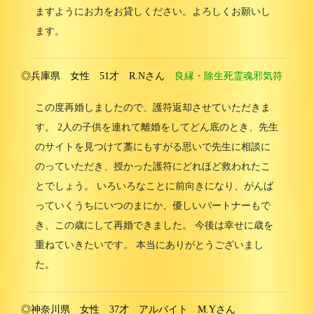
ますようにお力をお貸しください。よろしくお願いし
ます。
◎兵庫県 女性 51才 R.Nさん
良縁・除生死霊魂邪気符
この度再婚しましたので、護符返却させていただきま
す。 2人の子供を連れて離婚をしてどん底のとき、先生
のサイトを見つけて藁にもすがる思いで先生に相談に
のっていただき、授かった護符にどれほど救われたこ
とでしょう。 いろいろなことに前向きになり、がんば
っていくうちにいつのまにか、優しいパートナーもで
き、この歳にして再婚できました。 今後は幸せに歳を
重ねていきたいです。 本当にありがとうございまし
た。
◎神奈川県 女性 37才 アルバイト M.Yさん