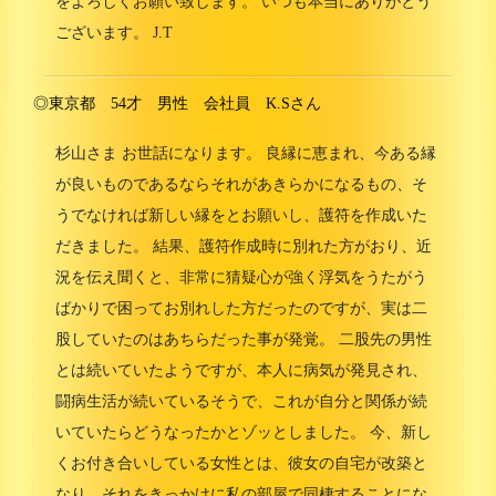
をよろしくお願い致します。 いつも本当にありがとう
ございます。 J.T
◎東京都 54才 男性 会社員 K.Sさん
杉山さま お世話になります。 良縁に恵まれ、今ある縁
が良いものであるならそれがあきらかになるもの、そ
うでなければ新しい縁をとお願いし、護符を作成いた
だきました。 結果、護符作成時に別れた方がおり、近
況を伝え聞くと、非常に猜疑心が強く浮気をうたがう
ばかりで困ってお別れした方だったのですが、実は二
股していたのはあちらだった事が発覚。 二股先の男性
とは続いていたようですが、本人に病気が発見され、
闘病生活が続いているそうで、これが自分と関係が続
いていたらどうなったかとゾッとしました。 今、新し
くお付き合いしている女性とは、彼女の自宅が改築と
なり、それをきっかけに私の部屋で同棲することにな