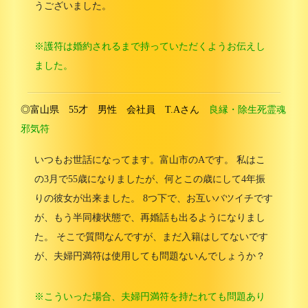
うございました。
※護符は婚約されるまで持っていただくようお伝えし
ました。
◎富山県 55才 男性 会社員 T.Aさん
良縁・除生死霊魂
邪気符
いつもお世話になってます。富山市のAです。 私はこ
の3月で55歳になりましたが、何とこの歳にして4年振
りの彼女が出来ました。 8つ下で、お互いバツイチです
が、もう半同棲状態で、再婚話も出るようになりまし
た。 そこで質問なんですが、まだ入籍はしてないです
が、夫婦円満符は使用しても問題ないんでしょうか？
※こういった場合、夫婦円満符を持たれても問題あり