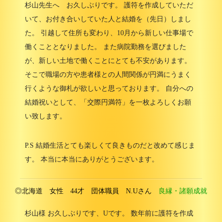
杉山先生へ お久しぶりです。 護符を作成していただ
いて、お付き合いしていた人と結婚を（先日）しまし
た。 引越して住所も変わり、10月から新しい仕事場で
働くこととなりました。 また病院勤務を選びました
が、新しい土地で働くことにとても不安があります。
そこで職場の方や患者様との人間関係が円満にうまく
行くような御札が欲しいと思っております。 自分への
結婚祝いとして、「交際円満符」を一枚よろしくお願
い致します。
P.S 結婚生活とても楽しくて良きものだと改めて感じま
す。 本当に本当にありがとうございます。
◎北海道 女性 44才 団体職員 N.Uさん
良縁・諸願成就
杉山様 お久しぶりです、Uです。 数年前に護符を作成