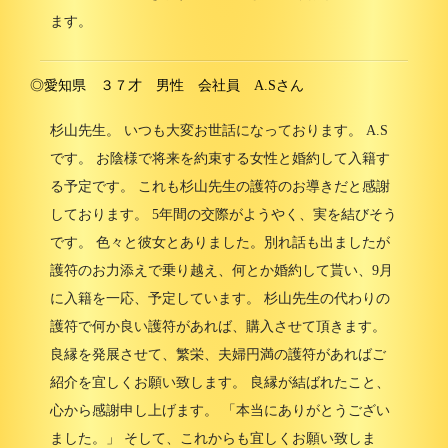
ます。
◎愛知県 ３７才 男性 会社員 A.Sさん
杉山先生。 いつも大変お世話になっております。 A.S
です。 お陰様で将来を約束する女性と婚約して入籍す
る予定です。 これも杉山先生の護符のお導きだと感謝
しております。 5年間の交際がようやく、実を結びそう
です。 色々と彼女とありました。別れ話も出ましたが
護符のお力添えで乗り越え、何とか婚約して貰い、9月
に入籍を一応、予定しています。 杉山先生の代わりの
護符で何か良い護符があれば、購入させて頂きます。
良縁を発展させて、繁栄、夫婦円満の護符があればご
紹介を宜しくお願い致します。 良縁が結ばれたこと、
心から感謝申し上げます。 「本当にありがとうござい
ました。」 そして、これからも宜しくお願い致しま