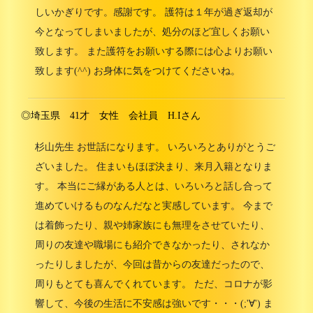
しいかぎりです。感謝です。 護符は１年が過ぎ返却が
今となってしまいましたが、処分のほど宜しくお願い
致します。 また護符をお願いする際には心よりお願い
致します(^^) お身体に気をつけてくださいね。
◎埼玉県 41才 女性 会社員 H.Iさん
杉山先生 お世話になります。 いろいろとありがとうご
ざいました。 住まいもほぼ決まり、来月入籍となりま
す。 本当にご縁がある人とは、いろいろと話し合って
進めていけるものなんだなと実感しています。 今まで
は着飾ったり、親や姉家族にも無理をさせていたり、
周りの友達や職場にも紹介できなかったり、されなか
ったりしましたが、今回は昔からの友達だったので、
周りもとても喜んでくれています。 ただ、コロナが影
響して、今後の生活に不安感は強いです・・・(;'∀') ま