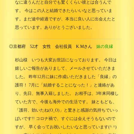
なに違うんだと自分でも驚くくらい彼とは合うんで
す。 今はこの人と結婚できたらいいなと思っていま
す。まだ途中経過ですが、本当に良い人に出会えたと
思っています。ありがとうございました。
◎京都府 52才 女性 会社役員 K.Mさん
妹の良縁
杉山様 いつも大変お世話になっております。 今日は
嬉しいご報告がありまして、メールさせていただきま
した。 昨年12月に妹に作成いただきました「良縁」の
護符！ 7月に「結婚することになった！」と連絡があ
り、先日、無事入籍しました。 お相手は、3年来同棲し
ていた方で、今後も海外での生活です。 妹ともども、
「護符、効いたね(O_O)」と驚きと感謝の気持ちでいっ
ぱいです!! コロナ禍で、すぐには会えそうもないので
すが、 早く会ってお祝いしたいなと思っています(^ ^)