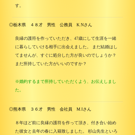
す。
◎栃木県 ４８才 男性 公務員 K.Nさん
良縁の護符を作っていただき、47歳にして生涯を一緒
に暮らしていける相手に出会えました。 まだ結婚はし
てませんが、すぐに処分した方が良いのでしょうか？
まだ所持していた方がいいのですか？
※婚約するまで所持していただくよう、お伝えしまし
た。
◎熊本県 ３６才 男性 会社員 M.Iさん
８年ほど前に良縁の護符を作って頂き、付き合い始め
た彼女と去年の春に入籍致しました。 杉山先生といろ