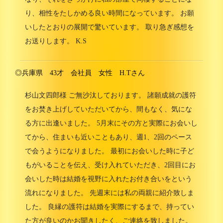
り、相性をたしかめる良い時間になっています。 お願
いしたとおりの展開で驚いています。 取り急ぎ感想を
お送りします。 K.S
◎兵庫県 43才 会社員 女性 H.Tさん
杉山文四郎様 ご無沙汰しております。 諸願成就の護符
をお焚き上げしていただいてから、間もなく、気にな
る方に出逢いました。 5月末にその方と実際にお会いし
てから、住まいも近いこともあり、週1、2回のペース
で会うようになりました。 最初にお会いした時に子ど
もがいることを伝え、受け入れていただき、2回目にお
会いした時は結婚を視野に入れたお付き合いをという
流れになりました。 先週末には私の両親に紹介致しま
した。 良縁の護符は結婚を実際にするまで、持ってい
た方が良いのかお聞きしたく、ご連絡を致しました。