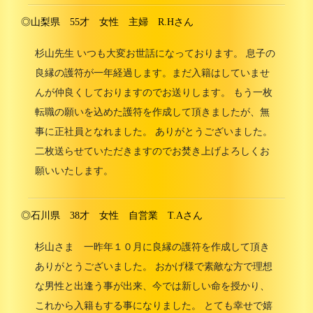
◎山梨県 55才 女性 主婦 R.Hさん
杉山先生 いつも大変お世話になっております。 息子の
良縁の護符が一年経過します。まだ入籍はしていませ
んが仲良くしておりますのでお送りします。 もう一枚
転職の願いを込めた護符を作成して頂きましたが、無
事に正社員となれました。 ありがとうございました。
二枚送らせていただきますのでお焚き上げよろしくお
願いいたします。
◎石川県 38才 女性 自営業 T.Aさん
杉山さま 一昨年１０月に良縁の護符を作成して頂き
ありがとうございました。 おかげ様で素敵な方で理想
な男性と出逢う事が出来、今では新しい命を授かり、
これから入籍もする事になりました。 とても幸せで嬉