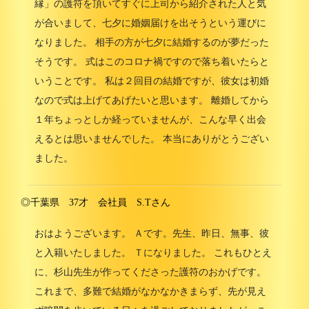
縁」の護符を頂いてすぐに上司から紹介された人と気
が合いまして、七夕に婚姻届けを出そうという運びに
なりました。 相手の方が七夕に結婚するのが夢だった
そうです。 式はこのコロナ禍ですので落ち着いたらと
いうことです。 私は２回目の結婚ですが、彼女は初婚
なので式は上げてあげたいと思います。 離婚してから
１年ちょっとしか経っていませんが、こんな早く出会
えるとは思いませんでした。 本当にありがとうござい
ました。
◎千葉県 37才 会社員 S.Tさん
おはようございます。 Ａです。先生、昨日、無事、彼
と入籍いたしました。 Ｔになりました。 これもひとえ
に、杉山先生が作ってくださった護符のおかげです。
これまで、多難で結婚がなかなかきまらず、先が見え