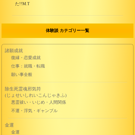
た!!M.T
体験談 カテゴリー一覧
諸願成就
復縁・恋愛成就
仕事：就職・転職
願い事全般
除生死霊魂邪気符
(じょせいしれいこんじゃきふ)
悪霊祓い・いじめ・人間関係
不運・浮気・ギャンブル
金運
金運